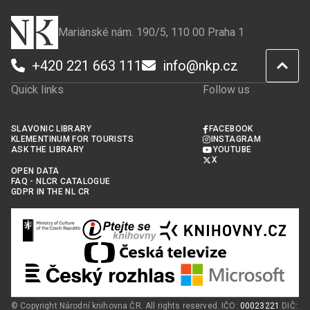
Mariánské nám. 190/5, 110 00 Praha 1
+420 221 663 111
info@nkp.cz
Quick links
Follow us
SLAVONIC LIBRARY
FACEBOOK
KLEMENTINUM FOR TOURISTS
INSTAGRAM
ASK THE LIBRARY
YOUTUBE
X
OPEN DATA
FAQ - NLCR CATALOGUE
GDPR IN THE NL CR
© Copyright Národní knihovna ČR. All rights reserved. IČO:
00023221
DIČ: