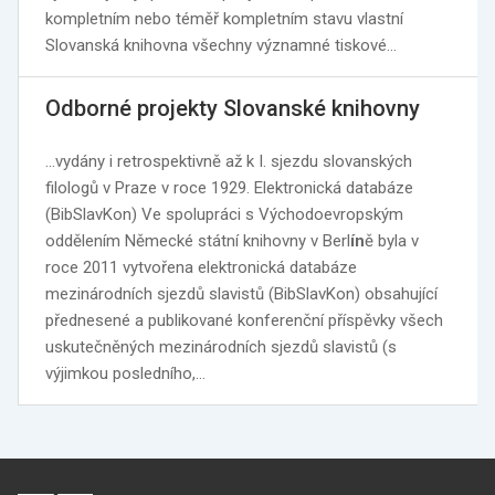
kompletním nebo téměř kompletním stavu vlastní
Slovanská knihovna všechny významné tiskové…
Odborné projekty Slovanské knihovny
…vydány i retrospektivně až k I. sjezdu slovanských
filologů v Praze v roce 1929. Elektronická databáze
(BibSlavKon) Ve spolupráci s Východoevropským
oddělením Německé státní knihovny v Berl
ín
ě byla v
roce 2011 vytvořena elektronická databáze
mezinárodních sjezdů slavistů (BibSlavKon) obsahující
přednesené a publikované konferenční příspěvky všech
uskutečněných mezinárodních sjezdů slavistů (s
výjimkou posledního,…