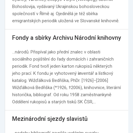
Bohoslovija, vydávaný Ukrajinskou bohosloveckou
společností v Římě aj. Ojedinělá je též sbírka
emigrantských periodik uložená ve Slovanské knihovně.
Fondy a sbírky Archivu Národní knihovny
…národů. Přispíval jako přední znalec v oblasti
sociálního pojištění do řady domácích i zahraničních
periodik. Fond tvoří jeden karton rukopisů některých
jeho prací. K fondu je vyhotovený
in
ventář a lístkový
katalog. Wižďálková Bedřiška, PhDr. [1926]–[2006]
Wižďálková Bedřiška (*1926, †2006), knihovnice, literární
historička, bibliograf. Od roku 1958 zaměstnankyně
Oddělení rukopisů a starých tisků SK ČSR,…
Mezinárodní sjezdy slavistů