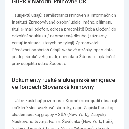
GDPR v Národní knihovně ČR
…subjektů údajů: zaměstnanci knihoven a
in
formačních
in
stitucí Zpracovávané osobní údaje: jméno, příjmení,
titul, e-mail, telefon, adresa pracoviště Doba uložení: do
odvolání souhlasu / neomezeně dlouho (záznamy
editují
in
stituce, kterých se týkají) Zpracovatel: ---
Předávání osobních údajů: webové stránky, open data –
přístup široké veřejnosti, open data Žádost o uplatnění
práv subjektu údajů Žádost o…
Dokumenty ruské a ukrajinské emigrace
ve fondech Slovanské knihovny
…válce zasluhují pozornosti. Kromě monografií obsahují
i některé vícesvazkové sborníky, např. Zapiski Russkoj
akademičeskoj gruppy v SŠA (New York), Zapysky
Naukovoho
to
varystva im. Ševčenka (New York, Paříž,
Sydney,
To
ronto), Litopys Volyni (Winnipeg), sborník