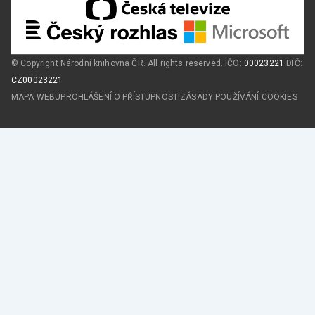
© Copyright Národní knihovna ČR. All rights reserved. IČO:
00023221
DIČ:
CZ00023221
MAPA WEBU
PROHLÁŠENÍ O PŘÍSTUPNOSTI
ZÁSADY POUŽÍVÁNÍ COOKIES