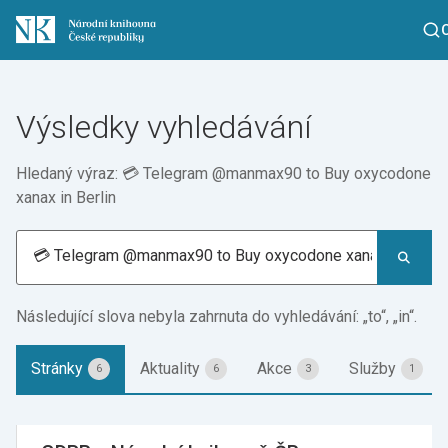
Výsledky vyhledávání
Hledaný výraz: 💳 Telegram @manmax90 to Buy oxycodone
xanax in Berlin
Následující slova nebyla zahrnuta do vyhledávání: „to“, „in“.
Stránky
Aktuality
Akce
Služby
6
6
3
1