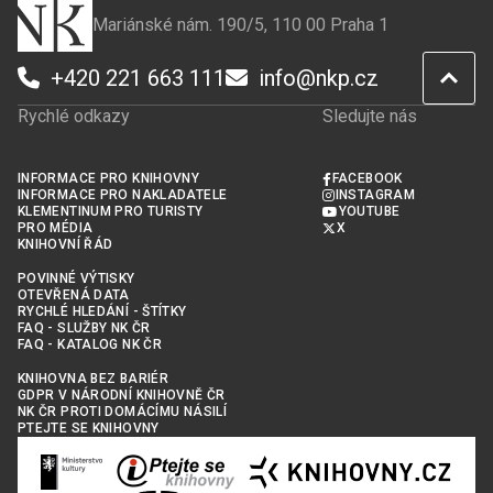
Mariánské nám. 190/5, 110 00 Praha 1
+420 221 663 111
info@nkp.cz
Rychlé odkazy
Sledujte nás
INFORMACE PRO KNIHOVNY
FACEBOOK
INFORMACE PRO NAKLADATELE
INSTAGRAM
KLEMENTINUM PRO TURISTY
YOUTUBE
PRO MÉDIA
X
KNIHOVNÍ ŘÁD
POVINNÉ VÝTISKY
OTEVŘENÁ DATA
RYCHLÉ HLEDÁNÍ - ŠTÍTKY
FAQ - SLUŽBY NK ČR
FAQ - KATALOG NK ČR
KNIHOVNA BEZ BARIÉR
GDPR V NÁRODNÍ KNIHOVNĚ ČR
NK ČR PROTI DOMÁCÍMU NÁSILÍ
PTEJTE SE KNIHOVNY