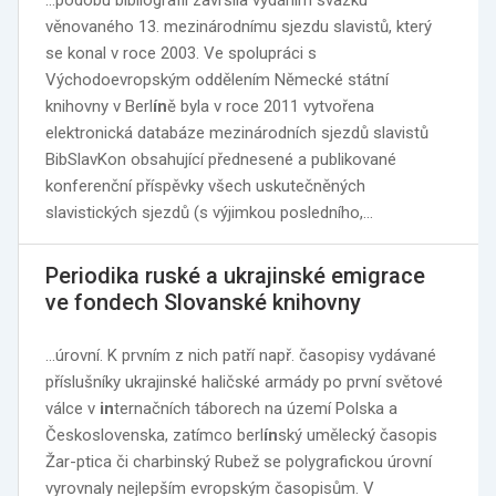
…podobu bibliografií završila vydáním svazku
věnovaného 13. mezinárodnímu sjezdu slavistů, který
se konal v roce 2003. Ve spolupráci s
Východoevropským oddělením Německé státní
knihovny v Berl
ín
ě byla v roce 2011 vytvořena
elektronická databáze mezinárodních sjezdů slavistů
BibSlavKon obsahující přednesené a publikované
konferenční příspěvky všech uskutečněných
slavistických sjezdů (s výjimkou posledního,…
Periodika ruské a ukrajinské emigrace
ve fondech Slovanské knihovny
…úrovní. K prvním z nich patří např. časopisy vydávané
příslušníky ukrajinské haličské armády po první světové
válce v
in
ternačních táborech na území Polska a
Československa, zatímco berl
ín
ský umělecký časopis
Žar-ptica či charbinský Rubež se polygrafickou úrovní
vyrovnaly nejlepším evropským časopisům. V