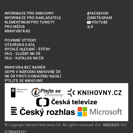
INFORMACE PRO KNIHOVNY
FACEBOOK
INFORMACE PRO NAKLADATELE
INSTAGRAM
KLEMENTINUM PRO TURISTY
YOUTUBE
PRO MÉDIA
X
KNIHOVNÍ ŘÁD
POVINNÉ VÝTISKY
OTEVŘENÁ DATA
RYCHLÉ HLEDÁNÍ - ŠTÍTKY
FAQ - SLUŽBY NK ČR
FAQ - KATALOG NK ČR
KNIHOVNA BEZ BARIÉR
GDPR V NÁRODNÍ KNIHOVNĚ ČR
NK ČR PROTI DOMÁCÍMU NÁSILÍ
PTEJTE SE KNIHOVNY
© Copyright Národní knihovna ČR. All rights reserved. IČO:
00023221
DIČ:
CZ00023221