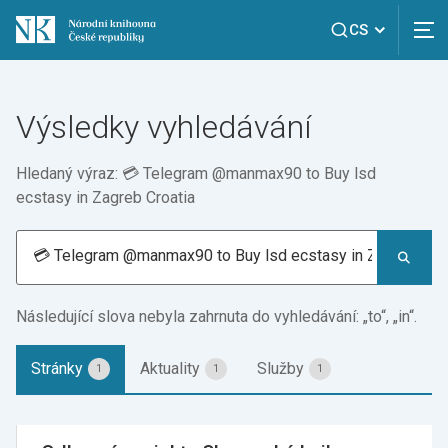
CS
Výsledky vyhledávání
Hledaný výraz: 💳 Telegram @manmax90 to Buy lsd
ecstasy in Zagreb Croatia
Následující slova nebyla zahrnuta do vyhledávání: „to“, „in“.
Stránky
Aktuality
Služby
1
1
1