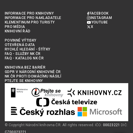
INFORMACE PRO KNIHOVNY
FACEBOOK
INFORMACE PRO NAKLADATELE
INSTAGRAM
KLEMENTINUM PRO TURISTY
YOUTUBE
PRO MÉDIA
X
KNIHOVNÍ ŘÁD
POVINNÉ VÝTISKY
OTEVŘENÁ DATA
RYCHLÉ HLEDÁNÍ - ŠTÍTKY
FAQ - SLUŽBY NK ČR
FAQ - KATALOG NK ČR
KNIHOVNA BEZ BARIÉR
GDPR V NÁRODNÍ KNIHOVNĚ ČR
NK ČR PROTI DOMÁCÍMU NÁSILÍ
PTEJTE SE KNIHOVNY
© Copyright Národní knihovna ČR. All rights reserved. IČO:
00023221
DIČ:
CZ00023221