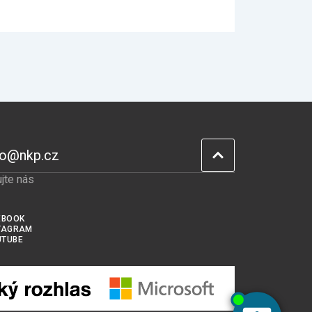
fo@nkp.cz
jte nás
EBOOK
TAGRAM
UTUBE