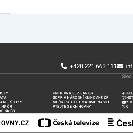
+420 221 663 111
in
Sledu
ISKY
KNIHOVNA BEZ BARIÉR
FAC
ATA
GDPR V NÁRODNÍ KNIHOVNĚ ČR
INS
ÁNÍ - ŠTÍTKY
NK ČR PROTI DOMÁCÍMU NÁSILÍ
YO
Y NK ČR
PTEJTE SE KNIHOVNY
X
OG NK ČR