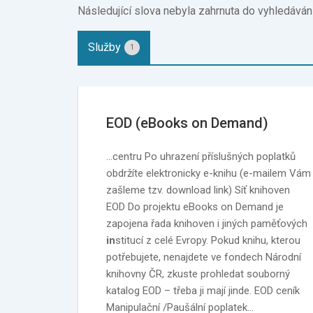
Následující slova nebyla zahrnuta do vyhledávání: „
Služby
1
EOD (eBooks on Demand)
…centru Po uhrazení příslušných poplatků
obdržíte elektronicky e-knihu (e-mailem Vám
zašleme tzv. download link) Síť knihoven
EOD Do projektu eBooks on Demand je
zapojena řada knihoven i jiných paměťových
in
stitucí z celé Evropy. Pokud knihu, kterou
potřebujete, nenajdete ve fondech Národní
knihovny ČR, zkuste prohledat souborný
katalog EOD – třeba ji mají jinde. EOD ceník
Manipulační /Paušální poplatek…