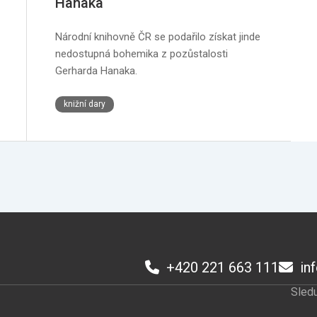
Hanaka
Národní knihovně ČR se podařilo získat jinde
nedostupná bohemika z pozůstalosti
Gerharda Hanaka.
knižní dary
+420 221 663 111
in
Sledu