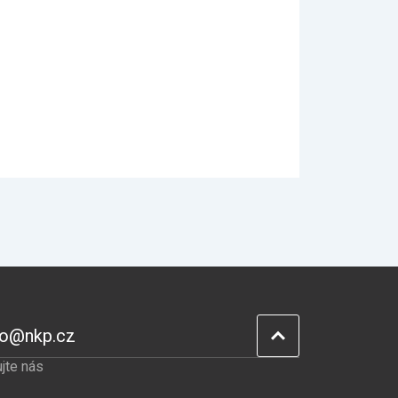
fo@nkp.cz
jte nás